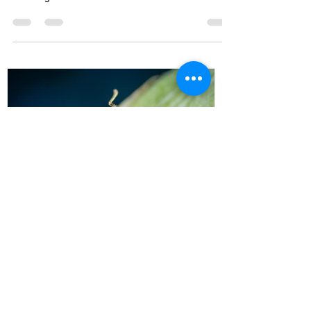
Le pulci sono piccoli insetti parassiti che si nutrono
del sangue di mammiferi e uccelli.
Formiche in casa: Top
migliori esche