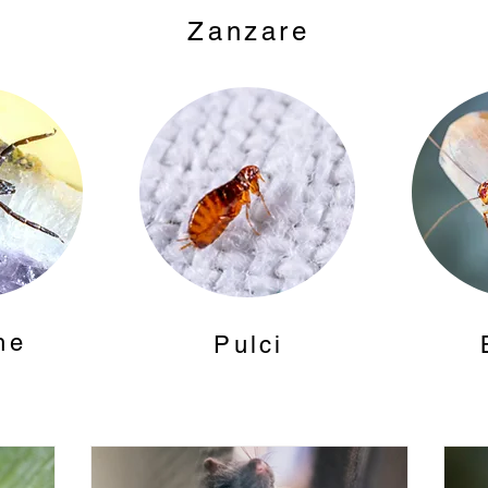
Zanzare
he
Pulci