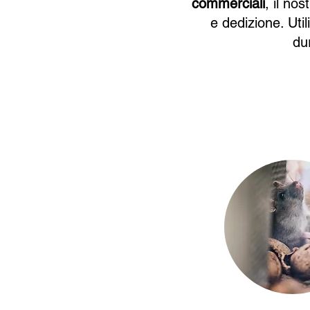
commerciali
, il no
e dedizione. Util
dur