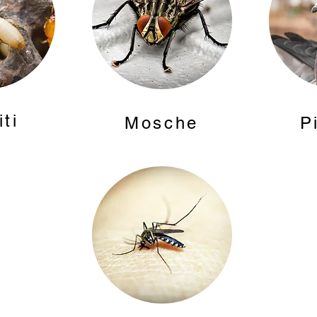
ti
Mosche
P