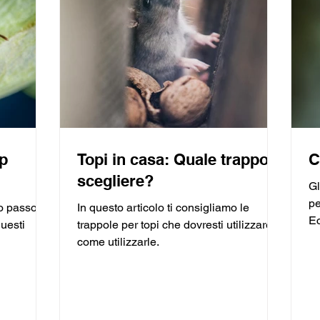
op
Topi in casa: Quale trappola
C
scegliere?
Gl
pe
mo passo
In questo articolo ti consigliamo le
Ec
questi
trappole per topi che dovresti utilizzare e
do
come utilizzarle.