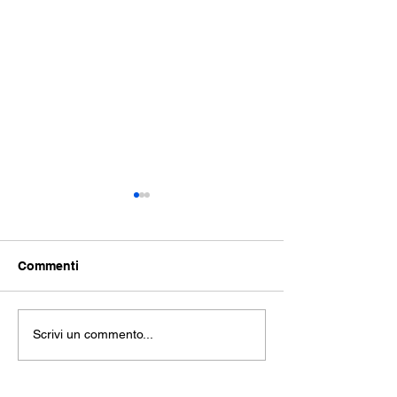
Commenti
Come eliminare 
Topi in casa: Quale
Scrivi un commento...
trappola scegliere?